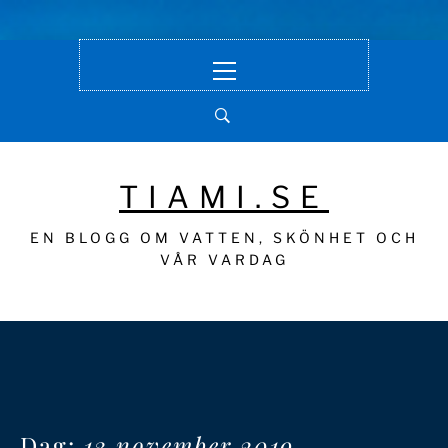
Hoppa
Primär
till
meny
innehåll
TIAMI.SE
EN BLOGG OM VATTEN, SKÖNHET OCH
VÅR VARDAG
Dag:
13 november 2019