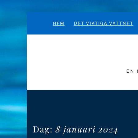
Hoppa
till
HEM
DET VIKTIGA VATTNET
innehåll
EN 
Dag:
8 januari 2024