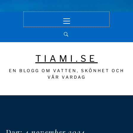
Hoppa
Primär
till
meny
innehåll
TIAMI.SE
EN BLOGG OM VATTEN, SKÖNHET OCH
VÅR VARDAG
Dag:
4 november 2024