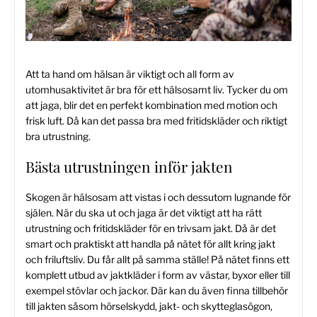
Att ta hand om hälsan är viktigt och all form av
utomhusaktivitet är bra för ett hälsosamt liv. Tycker du om
att jaga, blir det en perfekt kombination med motion och
frisk luft. Då kan det passa bra med fritidskläder och riktigt
bra utrustning.
Bästa utrustningen inför jakten
Skogen är hälsosam att vistas i och dessutom lugnande för
själen. När du ska ut och jaga är det viktigt att ha rätt
utrustning och fritidskläder för en trivsam jakt. Då är det
smart och praktiskt att handla på nätet för allt kring jakt
och friluftsliv. Du får allt på samma ställe! På nätet finns ett
komplett utbud av jaktkläder i form av västar, byxor eller till
exempel stövlar och jackor. Där kan du även finna tillbehör
till jakten såsom hörselskydd, jakt- och skytteglasögon,