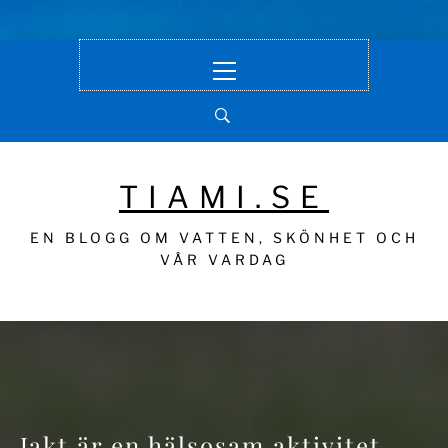
Hoppa
Primär
till
meny
innehåll
TIAMI.SE
EN BLOGG OM VATTEN, SKÖNHET OCH
VÅR VARDAG
Jakt är en hälsosam aktivitet