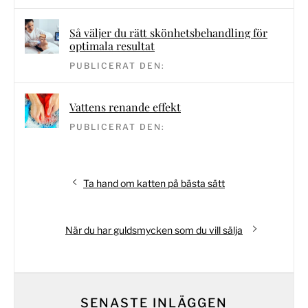
Så väljer du rätt skönhetsbehandling för
optimala resultat
PUBLICERAT DEN:
Vattens renande effekt
PUBLICERAT DEN:
Inläggsnavigering
Föregående
Ta hand om katten på bästa sätt
inlägg:
Nästa
När du har guldsmycken som du vill sälja
inlägg:
SENASTE INLÄGGEN