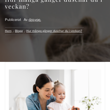
veckan?
Publicerat
Av
dzp.yqe.
Hem
Blogg
Hur många gånger duschar du i veckan?