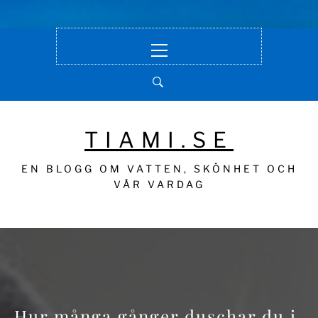
Hoppa
Primär
till
meny
innehåll
TIAMI.SE
EN BLOGG OM VATTEN, SKÖNHET OCH
VÅR VARDAG
Hur många gånger duschar du i