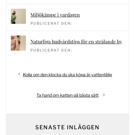
Miljökämpe i vardagen
PUBLICERAT DEN:
Naturliga hudvårdstips för en strålande hy
PUBLICERAT DEN:
Inläggsnavigering
Föregående
Kolla om den klocka du ska köpa är vattentålig
inlägg:
Nästa
Ta hand om katten på bästa sätt
inlägg:
SENASTE INLÄGGEN